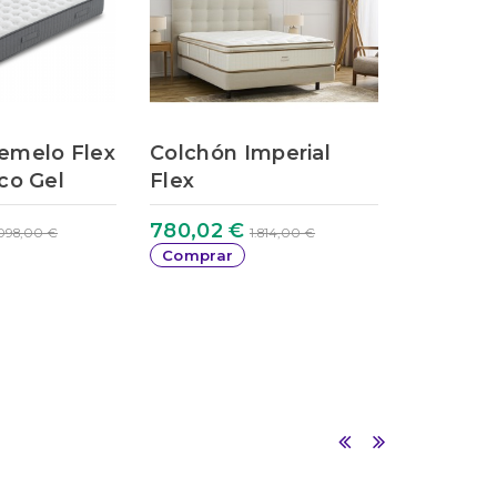
emelo Flex
Colchón Imperial
Canapé 
co Gel
Flex
madera 
780,02 €
358,00 
.098,00 €
1.814,00 €
Comprar
Comprar