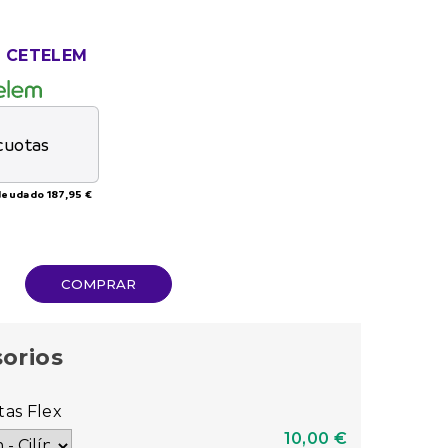
N CETELEM
cuotas
adeudado
187,95 €
COMPRAR
sorios
tas Flex
10,00 €