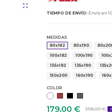
zoom_out_map
TIEMPO DE ENVÍO:
Envío en 10
MEDIDAS
80x182
80x190
80x20
100x182
100x190
100x
135x182
135x190
135x2
150x200
160x190
160x
COLOR
179,00 €
358,00 €
-