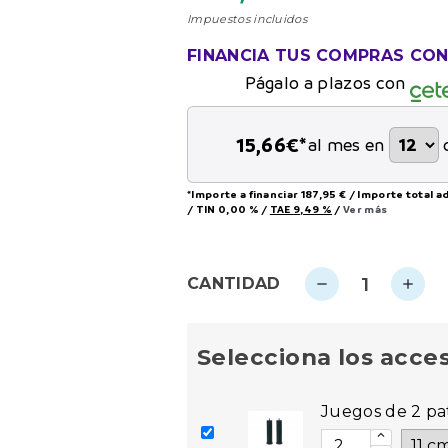
Impuestos incluidos
FINANCIA TUS COMPRAS CO
Págalo a plazos con
15,66
€*
al mes en
*Importe a financiar
187,95 €
/
Importe total 
/
TIN
0,00 %
/
TAE
9,49 %
/
Ver más
CANTIDAD
remove
add
Selecciona los acce
Juegos de 2 pa