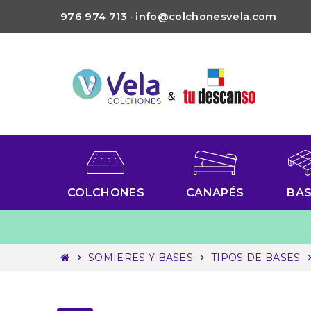
976 974 713 · info@colchonesvela.com
COLCHONES
CANAPÉS
BA
SOMIERES Y BASES
TIPOS DE BASES
chevron_right
chevron_right
chevron_