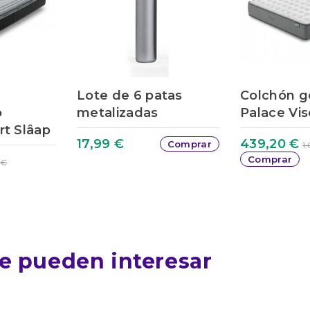
Lote de 6 patas
Colchón g
o
metalizadas
Palace Vis
rt Slâap
17,99 €
439,20 €
Comprar
1
Comprar
 €
e pueden interesar