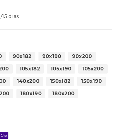
/15 días
0
90x182
90x190
90x200
200
105x182
105x190
105x200
00
140x200
150x182
150x190
200
180x190
180x200
50%