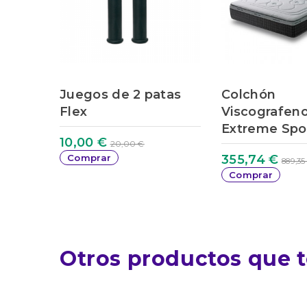
ernity
Juegos de 2 patas
Colchón
Flex
Viscografen
Extreme Spo
10,00 €
20,00 €
Comprar
355,74 €
889,35
Comprar
Otros productos que t