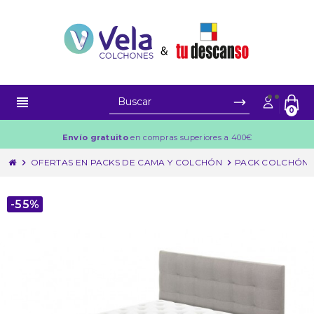
view_headline
0
Envío gratuito
en compras superiores a 400€
chevron_right
OFERTAS EN PACKS DE CAMA Y COLCHÓN
chevron_right
PACK COLCHÓN F
-55%