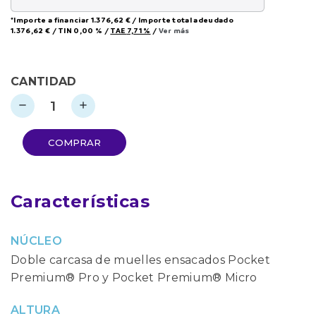
*Importe a financiar
1.376,62 €
/
Importe total adeudado
1.376,62 €
/
TIN
0,00 %
/
TAE
7,71 %
/
Ver más
CANTIDAD
remove
add
COMPRAR
Características
NÚCLEO
Doble carcasa de muelles ensacados Pocket
Premium® Pro y Pocket Premium® Micro
ALTURA